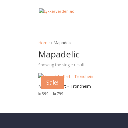
Home
/ Mapadelic
Mapadelic
Showing the single result
Sale!
Mapadelic Kart – Trondheim
Price
kr
399
–
kr
799
range:
kr399
through
kr799