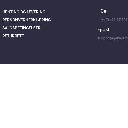
Call
HENTING OG LEVERING
PERSONVERNERKLÆRING
(+47)
405 57 328
SALGSBETINGELSER
Epost
RETURRETT
support@lykkeverd