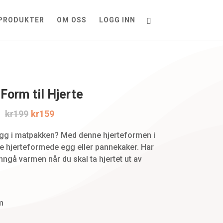
PRODUKTER
OM OSS
LOGG INN
Form til Hjerte
Original
Current
kr
199
kr
159
price
price
egg i matpakken? Med denne hjerteformen i
ge hjerteformede egg eller pannekaker. Har
was:
is:
nngå varmen når du skal ta hjertet ut av
kr199.
kr159.
m