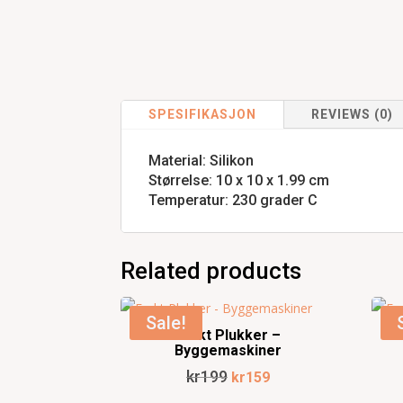
SPESIFIKASJON
REVIEWS (0)
Material: Silikon
Størrelse: 10 x 10 x 1.99 cm
Temperatur: 230 grader C
Related products
Sale!
Frukt Plukker –
F
Byggemaskiner
Original
Current
kr
199
kr
159
price
price