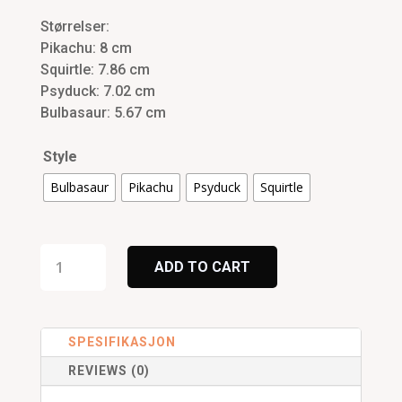
kr199.
kr159.
Størrelser:
Pikachu: 8 cm
Squirtle: 7.86 cm
Psyduck: 7.02 cm
Bulbasaur: 5.67 cm
Style
Bulbasaur
Pikachu
Psyduck
Squirtle
Pokemon
Action
ADD TO CART
Figure
Nøkkelring
quantity
SPESIFIKASJON
REVIEWS (0)