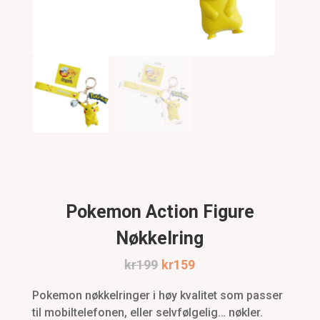
Pokemon Action Figure
Nøkkelring
Original
Current
kr
199
kr
159
price
price
Pokemon nøkkelringer i høy kvalitet som passer
til mobiltelefonen, eller selvfølgelig… nøkler.
was:
is: