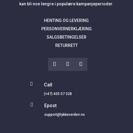
kan bli noe lengre i populære kampanjeperioder.
HENTING OG LEVERING
PERSONVERNERKLÆRING
SALGSBETINGELSER
RETURRETT

Call
(+47) 405 57 328

Epost
support@lykkeverden.no