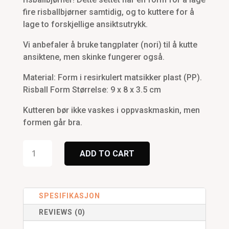
was:
is:
fire risballbjørner samtidig, og to kuttere for å
kr299.
kr239.
lage to forskjellige ansiktsutrykk.
Vi anbefaler å bruke tangplater (nori) til å kutte
ansiktene, men skinke fungerer også.
Material: Form i resirkulert matsikker plast (PP).
Risball Form Størrelse: 9 x 8 x 3.5 cm
Kutteren bør ikke vaskes i oppvaskmaskin, men
formen går bra.
Sett
for
ADD TO CART
Risballbjørner
quantity
SPESIFIKASJON
REVIEWS (0)