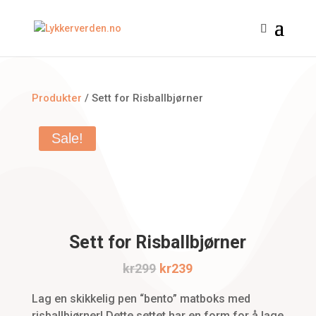
Produkter
/ Sett for Risballbjørner
Sale!
Zoom
Sett for Risballbjørner
Original
Current
kr
299
kr
239
price
price
Lag en skikkelig pen “bento” matboks med
risballbjørner! Dette settet har en form for å lage