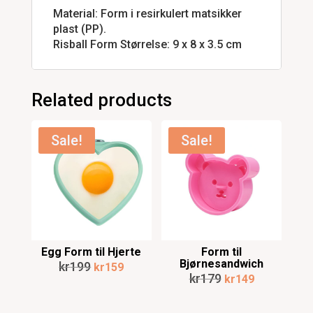
Material: Form i resirkulert matsikker
plast (PP).
Risball Form Størrelse: 9 x 8 x 3.5 cm
Related products
Sale!
Sale!
Form til
Egg Form til Hjerte
Bjørnesandwich
Original
Current
kr
199
kr
159
Original
Current
kr
179
kr
149
price
price
price
price
was:
is: