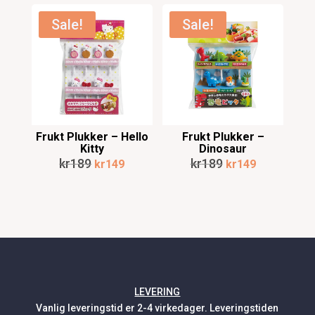
was:
is:
kr199.
kr159.
kr179.
kr149.
Sale!
Sale!
Frukt Plukker – Hello
Frukt Plukker –
Kitty
Dinosaur
Original
Current
Original
Current
kr
189
kr
189
kr
149
kr
149
price
price
price
price
was:
is:
was:
is:
kr189.
kr149.
kr189.
kr149.
LEVERING
Vanlig leveringstid er 2-4 virkedager. Leveringstiden